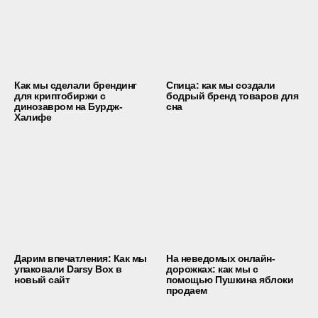
Как мы сделали брендинг
Спица: как мы создали
для криптобиржи с
бодрый бренд товаров для
динозавром на Бурдж-
сна
Халифе
Дарим впечатления: Как мы
На неведомых онлайн-
упаковали Darsy Box в
дорожках: как мы с
новый сайт
помощью Пушкина яблоки
продаем