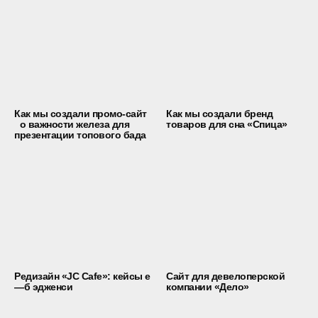
Как мы создали промо-сайт
Как мы создали бренд
о важности железа для
товаров для сна «Спица»
презентации топового бада
Редизайн «JC Cafe»: кейсы е
Сайт для девелоперской
—б эдженси
компании «Дело»