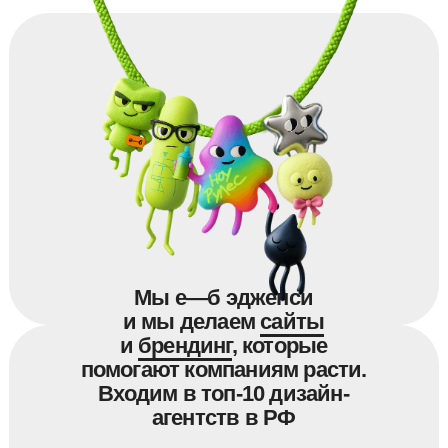
Мы е—б эдженси
и мы делаем
сайты
и
брендинг
, которые
помогают компаниям расти.
Входим в топ-10 дизайн-
агентств в РФ