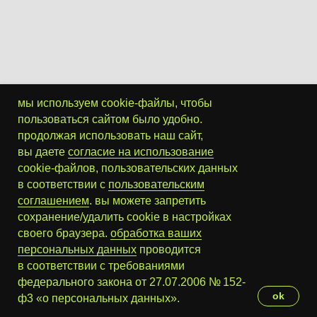
мы используем cookie-файлы, чтобы
пользоваться сайтом было удобно.
продолжая использовать наш сайт,
вы даете
согласие на использование
coo kie-файлов, пользовательских данных
в соответствии с
пользовательским
соглашением
. вы можете запретить
сохранение/удалить cookie в настройках
своего браузера.
обработка ваших
персональных данных
проводится
в соответствии с требованиями
федерального закона от 27.07.2006 № 152-
ok
ф3 «о персональных данных».