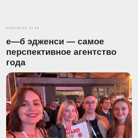
2024-04-26 13:42
е—б эдженси — самое
перспективное агентство
года