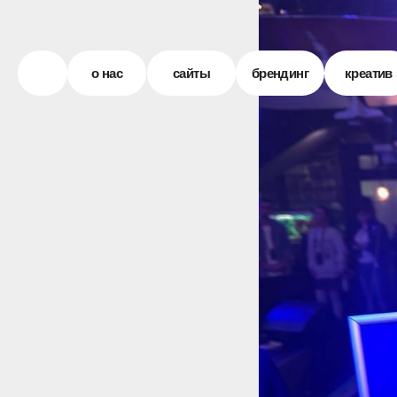
о нас
сайты
брендинг
креатив