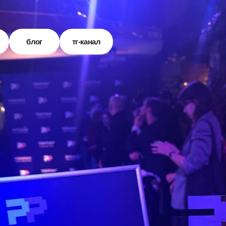
блог
тг-канал