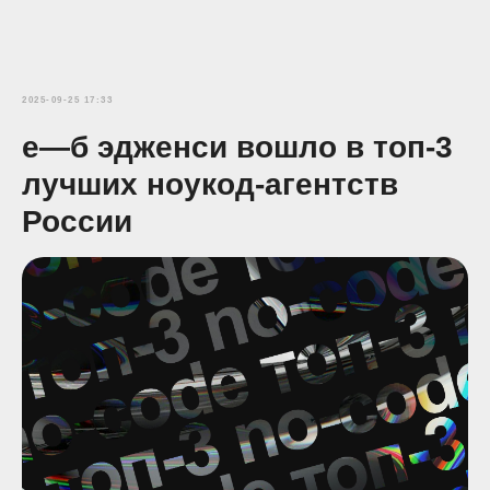
2025-09-25 17:33
е—б эдженси вошло в топ-3
лучших ноукод-агентств
России